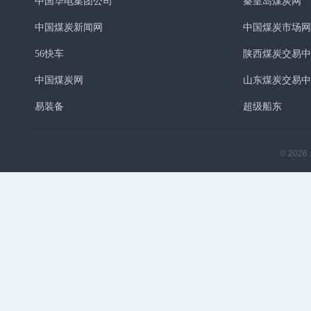
中国华电集团公司
秦皇岛煤炭网
CICI华东3800
68.3
-0.10
-0.15
中国煤炭新闻网
中国煤炭市场网
NCEI综合指数
745
+6.00
+0.81
5500K
56快车
陕西煤炭交易中
CCTD5500综合
754
-3.00
-0.40
中国煤炭网
山东煤炭交易中
CCTD5000综合
678
-3.00
-0.44
易装备
超级船东
CCTD4500综合
605
0.00
0.00
BSPI5500
717
+1.00
+0.14
© 2026
CECI5500综合
821
-8.00
-0.97
CECI5000综合
727
-19.00
-2.55
CECI5500成交
952
-42.00
-4.23
CECI5000成交
822
-47.00
-5.41
CECI5500离岸
835
0.00
0.00
CECI5000离岸
731
-27.00
-3.56
HBA
191.6
+0.34
+0.18