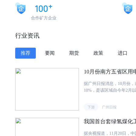
+
100
合作矿方企业
行业资讯
推荐
要闻
期货
政策
进口
10月份南方五省区用
据广州日报消息，10月份，
10%，是该区域自今年2
持续。分产业看，10月份
别增长6.6%、6.5%、12
下游
广州日报
动。"南网能源院供需协同
现正增长，其中近四成行业
我国首台套绿氢煤化
过了70%。"从行业用电
与数字经济领域表现亮眼。1
据央视报道，11月20日，