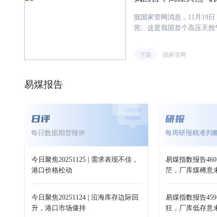
项目应统筹考虑内部源荷特
营，将进一步优化区域经济
的并网容量，并与电网企业
据国家管网消息，11月1
靠的能源保障，推动"十五
表计量条件，在内部发电、
营。这是我国首个高压天然
燃煤等自备电厂的，新建新
资源的高效利用，标志着我
量。
绿色低碳技术，作为国家管网
下游
国家管网
原理是通过回收管道输送天
胀发电机组转动，最终发出
动能源可持续利用和发展。
易煤报告
与站场原有调压系统并联运
供气任务，为居民及企业的
技术与3D打印叶轮，以自
同时，成功解决了高压力、
每日数据期货辣评
每周研报精准判
项目按照"自发自用、余电上
吨。普通天然气分输站场升
中压力能浪费的难题，也产
今日聚焦20251125 | 需求表现不佳，
易煤指数报告460
策，是国家管网集团在"双
港口价格松动
茫，厂库煤稀意
里，稳持筹策御
今日聚焦20251124 | 沿海库存边际回
易煤指数报告459
升，港口市场僵持
狂，厂库低存意