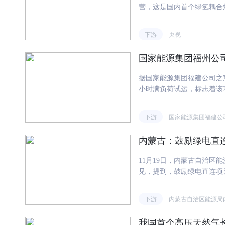
和器材制造业、专用设备制
营，这是国内首个绿氢耦合
电量也实现8.4%的较快
化工行业绿色转型提供了可
示，10月份，我国新能源汽
能源并网制氢中的深度调整
下游
央视
份，南方电网经营区域汽车制
关，填补行业空白。项目完
在汽车制造大省广东，两行业
源领域氢能试点名单。大唐
套服务的用电需求，10月份
国家能源集团福州公司
7059万立方米，可减少二氧
电服务业用电量同比增长42
碳量。
据国家能源集团福建公司之声
南方电网经营区域数字产业
小时满负荷试运，标志着该
电量同比增长17.4%，互
产，为筑牢区域能源资源安
行业用电增长达33.3%。
该项目核心定位清晰，聚焦
电网经营区域"三新"行业用
下游
国家能源集团福建公
目成功填补了国内"高参数
用电增长贡献率达8.9%。
能源局第五批能源领域首台
住宿和餐饮业用电量同比分别增
内蒙古：鼓励绿电直
发展。项目选用哈尔滨锅炉
硫、氮氧化物、粉尘等主要
11月19日，内蒙古自治
能源利用的有机统一，生动
见，提到，鼓励绿电直连项
破传统机组运行瓶颈，该项
调节能力，尽可能减少系统
术、大压差带消音孔型再热
自治区能源局确定的年度新
下游
内蒙古自治区能源局
组在复杂工况下的适应能力
率，公共电网向项目供电功
产值约1200亿元的电子
观、可测、可调、可控，并
系、巩固壮大实体经济根基
我国首个高压天然气